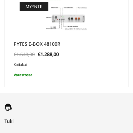
MYYNTI!
PYTES E-BOX 48100R
Alkuperäinen
Nykyinen
€
1.648,00
€
1.288,00
hinta
hinta
Kotiakut
oli:
on:
Varastossa
€1.648,00.
€1.288,00.
Tuki