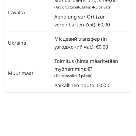
Standardlieferung:
€
199,00
(Arvioitu toimitusaika:
4-5
päivät)
Itävalta
Abholung vor Ort (zur
vereinbarten Zeit):
€
0,00
Місцевий transфер (in
Ukraina
узгоджений час):
€
0,00
Toimitus (hinta määritetään
myöhemmin): €?
Muut maat
(Toimitusaika:
?
päivät)
Paikallinen nouto: 0,00 €