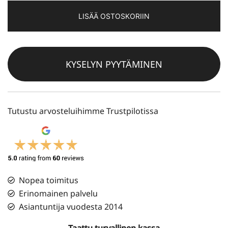
only
LISÄÄ OSTOSKORIIN
cover
määrä
KYSELYN PYYTÄMINEN
Tutustu arvosteluihimme Trustpilotissa
Nopea toimitus
Erinomainen palvelu
Asiantuntija vuodesta 2014