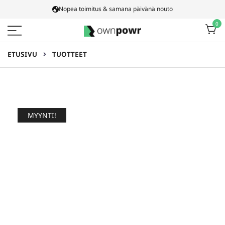
Siirry
Nopea toimitus & samana päivänä nouto
sisältöön
0
Ownpowr
ETUSIVU
TUOTTEET
MYYNTI!