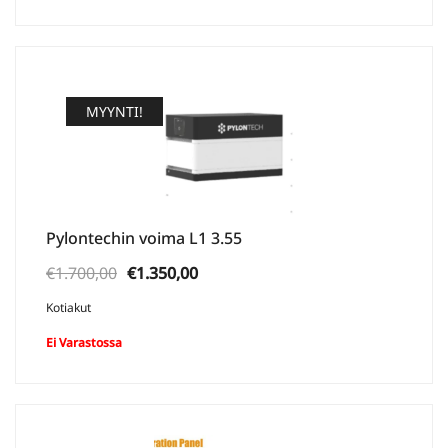
MYYNTI!
Pylontechin voima L1 3.55
Alkuperäinen
Nykyinen
€
1.700,00
€
1.350,00
hinta
hinta
Kotiakut
oli:
on:
Ei Varastossa
€1.700,00.
€1.350,00.