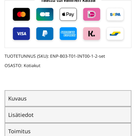
Taattu turvallinen kassa
TUOTETUNNUS (SKU):
ENP-B03-T01-INT00-1-2-set
OSASTO:
Kotiakut
Kuvaus
Lisätiedot
Toimitus