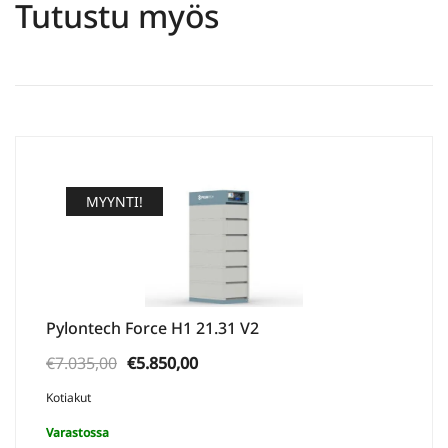
Tutustu myös
MYYNTI!
Pylontech Force H1 21.31 V2
Alkuperäinen
Nykyinen
€
7.035,00
€
5.850,00
hinta
hinta
Kotiakut
oli:
on:
Varastossa
€7.035,00.
€5.850,00.