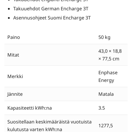
Takuuehdot German Encharge 3T
Asennusohjeet Suomi Encharge 3T
Paino
50 kg
43,0 × 18,8
Mitat
× 77,5 cm
Enphase
Merkki
Energy
Jännite
Matala
Kapasiteetti kWh:na
3.5
Suositellaan keskimääräistä vuotuista
1277,5
kulutusta varten kWh:na