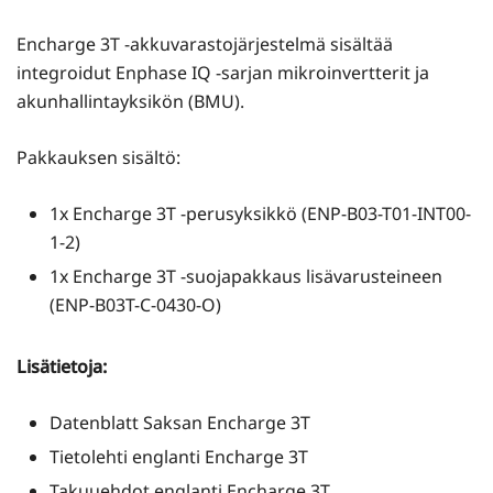
Encharge 3T -akkuvarastojärjestelmä sisältää
integroidut Enphase IQ -sarjan mikroinvertterit ja
akunhallintayksikön (BMU).
Pakkauksen sisältö:
1x Encharge 3T -perusyksikkö (ENP-B03-T01-INT00-
1-2)
1x Encharge 3T -suojapakkaus lisävarusteineen
(ENP-B03T-C-0430-O)
Lisätietoja:
Datenblatt Saksan Encharge 3T
Tietolehti englanti Encharge 3T
Takuuehdot englanti Encharge 3T