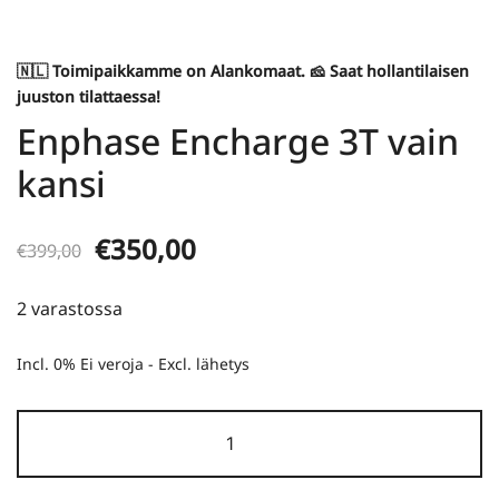
🇳🇱 Toimipaikkamme on
Alankomaat
. 🧀 Saat hollantilaisen
juuston tilattaessa!
Enphase Encharge 3T vain
kansi
Alkuperäinen
Nykyinen
€
350,00
€
399,00
hinta
hinta
2 varastossa
oli:
on:
Incl. 0% Ei veroja - Excl.
lähetys
€399,00.
€350,00.
Enphase
Encharge
3T