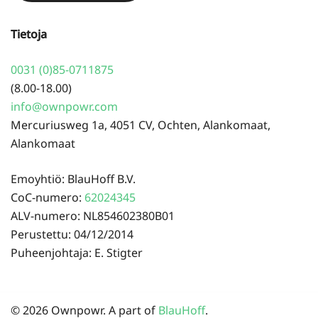
Tietoja
0031 (0)85-0711875
(8.00-18.00)
info@ownpowr.com
Mercuriusweg 1a, 4051 CV, Ochten, Alankomaat,
Alankomaat
Emoyhtiö: BlauHoff B.V.
CoC-numero:
62024345
ALV-numero: NL854602380B01
Perustettu: 04/12/2014
Puheenjohtaja: E. Stigter
© 2026 Ownpowr. A part of
BlauHoff
.