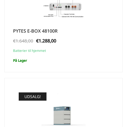
PYTES E-BOX 48100R
Den
Den
€
1.648,00
€
1.288,00
oprindelige
aktuelle
Batterier til hjemmet
pris
pris
På Lager
var:
er:
€1.648,00.
€1.288,00.
UDSALG!