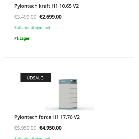
Pylontech kraft H1 10,65 V2
Den
Den
€
3.499,00
€
2.699,00
oprindelige
aktuelle
Batterier til hjemmet
pris
pris
På Lager
var:
er:
€3.499,00.
€2.699,00.
UDSALG!
Pylontech force H1 17,76 V2
Den
Den
€
5.950,00
€
4.950,00
oprindelige
aktuelle
Batterier til hjemmet