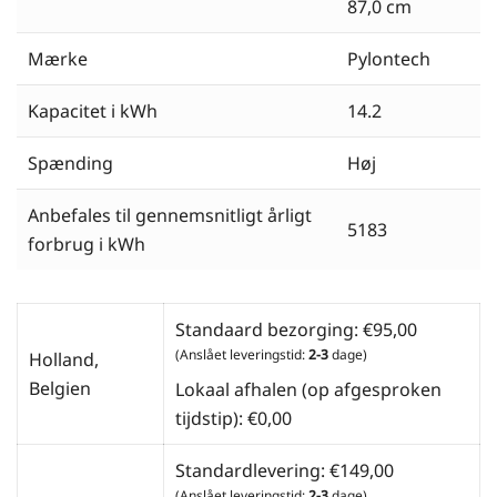
87,0 cm
Mærke
Pylontech
Kapacitet i kWh
14.2
Spænding
Høj
Anbefales til gennemsnitligt årligt
5183
forbrug i kWh
Standaard bezorging:
€
95,00
(Anslået leveringstid:
2-3
dage)
Holland,
Belgien
Lokaal afhalen (op afgesproken
tijdstip):
€
0,00
Standardlevering:
€
149,00
(Anslået leveringstid:
2-3
dage)