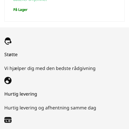
pris
pris
På Lager
var:
er:
€5.950,00.
€4.950,00.
Støtte
Vi hjælper dig med den bedste rådgivning
Hurtig levering
Hurtig levering og afhentning samme dag