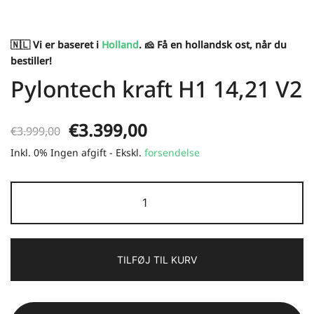
🇳🇱 Vi er baseret i
Holland
. 🧀 Få en hollandsk ost, når du
bestiller!
Pylontech kraft H1 14,21 V2
Den
Den
€
3.399,00
€
3.999,00
Inkl. 0% Ingen afgift - Ekskl.
oprindelige
forsendelse
aktuelle
pris
pris
Pylontech
var:
er:
force
H1
€3.999,00.
€3.399,00.
14.21
TILFØJ TIL KURV
V2
antal