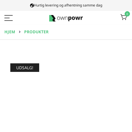
Spring
Hurtig levering og afhentning samme dag
til
0
indhold
Ownpowr
HJEM
PRODUKTER
UDSALG!