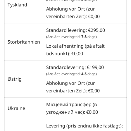
Tyskland
Abholung vor Ort (zur
vereinbarten Zeit):
€
0,00
Standard levering:
€
295,00
(Anslået leveringstid:
7-8
dage)
Storbritannien
Lokal afhentning (på aftalt
tidspunkt):
€
0,00
Standardlevering:
€
199,00
(Anslået leveringstid:
4-5
dage)
Østrig
Abholung vor Ort (zur
vereinbarten Zeit):
€
0,00
Місцевий трансфер (в
Ukraine
узгоджений час):
€
0,00
Levering (pris endnu ikke fastlagt):