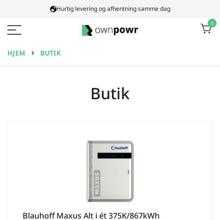
Spring
Hurtig levering og afhentning samme dag
til
0
indhold
Ownpowr
HJEM
BUTIK
Butik
Blauhoff Maxus Alt i ét 375K/867kWh