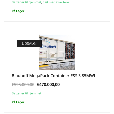
Batterier til hjemmet
,
Sæt med invertere
På Lager
UDSALG!
Blauhoff MegaPack Container ESS 3.85MWh
Den
Den
€
595.000,00
€
470.000,00
oprindelige
aktuelle
Batterier til hjemmet
pris
pris
På Lager
var:
er:
€595.000,00.
€470.000,00.