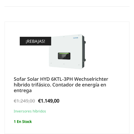
¡REBAJAS!
Sofar Solar HYD 6KTL-3PH Wechselrichter
híbrido trifásico. Contador de energía en
entrega
El
El
€
1.249,00
€
1.149,00
precio
precio
Inversores híbridos
original
actual
1 En Stock
era:
es:
€1.249,00.
€1.149,00.