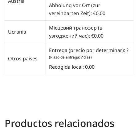
Austria
Abholung vor Ort (zur
vereinbarten Zeit):
€
0,00
Місцевий трансфер (в
Ucrania
узгоджений час):
€
0,00
Entrega (precio por determinar): ?
(Plazo de entrega:
?
días)
Otros países
Recogida local: 0,00
Productos relacionados