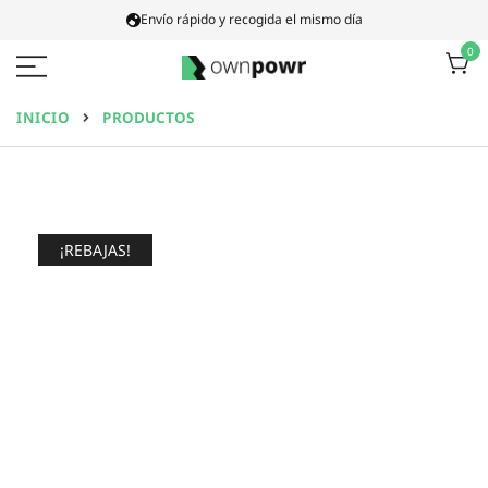
Ir
Envío rápido y recogida el mismo día
al
0
contenido
Ownpowr
INICIO
PRODUCTOS
¡REBAJAS!