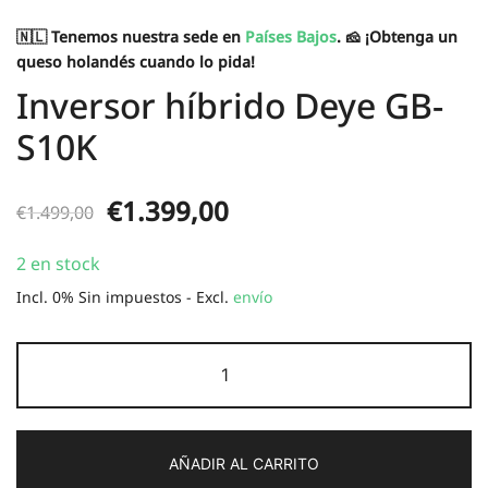
🇳🇱 Tenemos nuestra sede en
Países Bajos
. 🧀 ¡Obtenga un
queso holandés cuando lo pida!
Inversor híbrido Deye GB-
S10K
El
El
€
1.399,00
€
1.499,00
precio
precio
2 en stock
original
actual
Incl. 0% Sin impuestos - Excl.
envío
era:
es:
Deye
€1.499,00.
€1.399,00.
GB-
S10K
hybrid
AÑADIR AL CARRITO
inverter