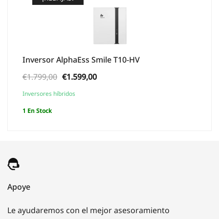
Inversor AlphaEss Smile T10-HV
El
El
€
1.799,00
€
1.599,00
precio
precio
Inversores híbridos
original
actual
1 En Stock
era:
es:
€1.799,00.
€1.599,00.
Apoye
Le ayudaremos con el mejor asesoramiento