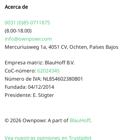
Acerca de
0031 (0)85-0711875
(8.00-18.00)
info@ownpowr.com
Mercuriusweg 1a, 4051 CV, Ochten, Países Bajos
Empresa matriz: BlauHoff B.V.
CoC-número:
62024345
Número de IVA: NL854602380B01
Fundada: 04/12/2014
Presidente: E. Stigter
© 2026 Ownpowr. A part of
BlauHoff
.
Vea nuestras opiniones en Trustpilot