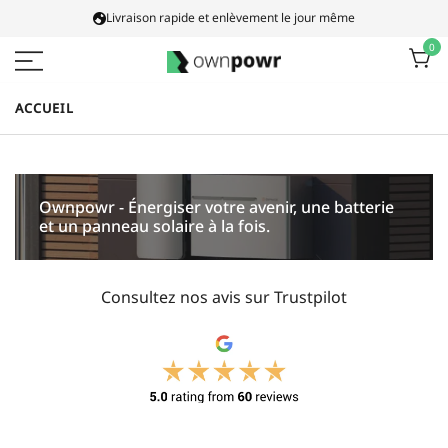
Aller
Livraison rapide et enlèvement le jour même
au
0
contenu
Ownpowr
ACCUEIL
Ownpowr - Énergiser votre avenir, une batterie
et un panneau solaire à la fois.
Consultez nos avis sur Trustpilot