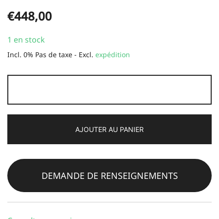
€
448,00
1 en stock
Incl. 0% Pas de taxe - Excl.
expédition
Quantité
Pylontech
force
L1
AJOUTER AU PANIER
BMU
DEMANDE DE RENSEIGNEMENTS