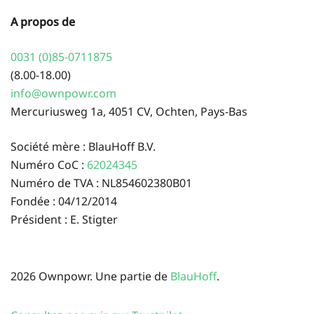
A propos de
0031 (0)85-0711875
(8.00-18.00)
info@ownpowr.com
Mercuriusweg 1a, 4051 CV, Ochten, Pays-Bas
Société mère : BlauHoff B.V.
Numéro CoC :
62024345
Numéro de TVA : NL854602380B01
Fondée : 04/12/2014
Président : E. Stigter
2026 Ownpowr. Une partie de
BlauHoff
.