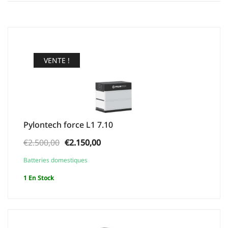
VENTE !
Pylontech force L1 7.10
Le
Le
€
2.500,00
€
2.150,00
prix
prix
Batteries domestiques
initial
actuel
1 En Stock
était :
est :
€2.500,00.
€2.150,00.