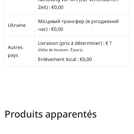
Zeit) :
€
0,00
Місцевий трансфер (в узгоджений
Ukraine
час) :
€
0,00
Livraison (prix à déterminer) : € ?
Autres
(Délai de livraison :
?
jours)
pays
Enlèvement local : €0,00
Produits apparentés