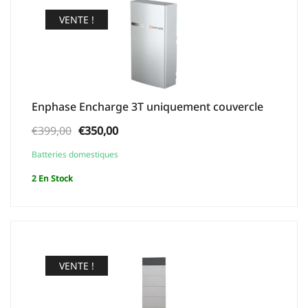
VENTE !
Enphase Encharge 3T uniquement couvercle
Le
Le
€
399,00
€
350,00
prix
prix
Batteries domestiques
initial
actuel
2 En Stock
était :
est :
€399,00.
€350,00.
VENTE !