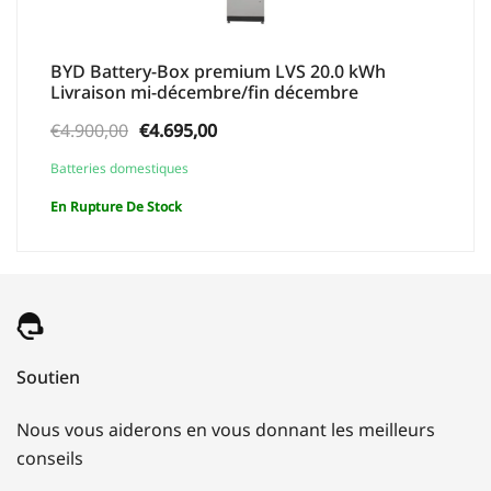
BYD Battery-Box premium LVS 20.0 kWh
Livraison mi-décembre/fin décembre
Le
Le
€
4.900,00
€
4.695,00
prix
prix
Batteries domestiques
initial
actuel
En Rupture De Stock
était :
est :
€4.900,00.
€4.695,00.
Soutien
Nous vous aiderons en vous donnant les meilleurs
conseils