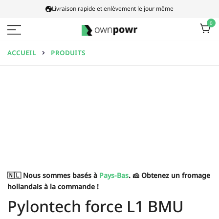
Aller
Livraison rapide et enlèvement le jour même
au
0
contenu
Ownpowr
ACCUEIL
PRODUITS
🇳🇱 Nous sommes basés à
Pays-Bas
. 🧀 Obtenez un fromage
hollandais à la commande !
Pylontech force L1 BMU