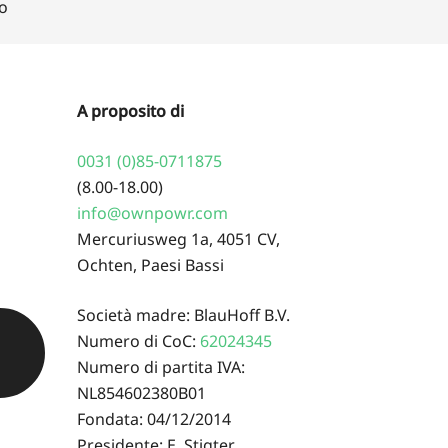
ro
A proposito di
0031 (0)85-0711875
(8.00-18.00)
info@ownpowr.com
Mercuriusweg 1a, 4051 CV,
Ochten, Paesi Bassi
Società madre: BlauHoff B.V.
Numero di CoC:
62024345
Numero di partita IVA:
NL854602380B01
Fondata: 04/12/2014
Presidente: E. Stigter