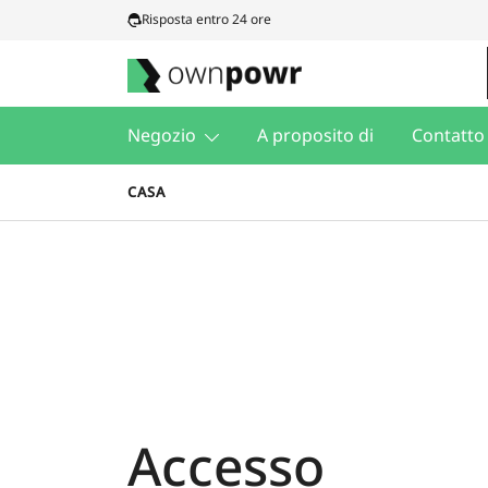
Vai
Risposta entro 24 ore
al
contenuto
Ownpowr
Negozio
A proposito di
Contatto
CASA
Accesso