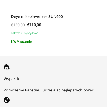
Deye mikroinwerter-SUN600
Pierwotna
Aktualna
€
130,00
€
110,00
cena
cena:
Falowniki hybrydowe
wynosiła:
€110,00.
8 W Magazynie
€130,00.
Wsparcie
Pomożemy Państwu, udzielając najlepszych porad