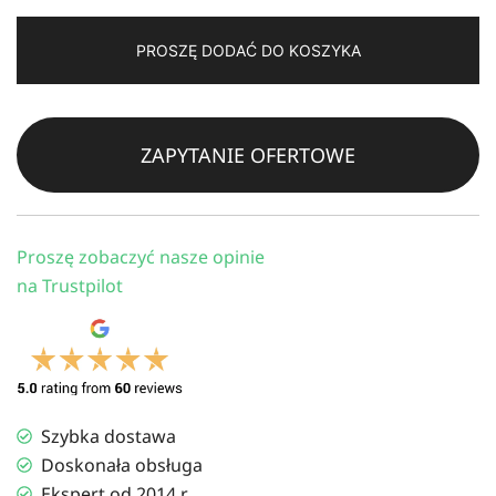
Inverter
PROSZĘ DODAĆ DO KOSZYKA
Three
Phase,
include
wire,
ZAPYTANIE OFERTOWE
wifi,
smart
meter
Proszę zobaczyć nasze opinie
na Trustpilot
Szybka dostawa
Doskonała obsługa
Ekspert od 2014 r.