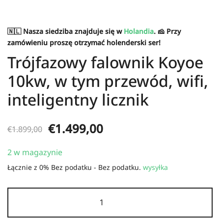
🇳🇱 Nasza siedziba znajduje się w
Holandia
. 🧀 Przy
zamówieniu proszę otrzymać holenderski ser!
Trójfazowy falownik Koyoe
10kw, w tym przewód, wifi,
inteligentny licznik
Pierwotna
Aktualna
€
1.499,00
€
1.899,00
cena
cena:
2 w magazynie
wynosiła:
€1.499,00.
Łącznie z 0% Bez podatku - Bez podatku.
wysyłka
€1.899,00.
Ilość
Koyoe
10kw