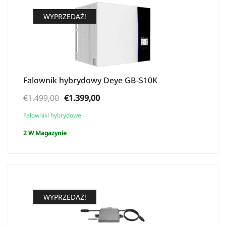
WYPRZEDAŻ!
Falownik hybrydowy Deye GB-S10K
Pierwotna
Aktualna
€
1.499,00
€
1.399,00
cena
cena:
Falowniki hybrydowe
wynosiła:
€1.399,00.
2 W Magazynie
€1.499,00.
WYPRZEDAŻ!