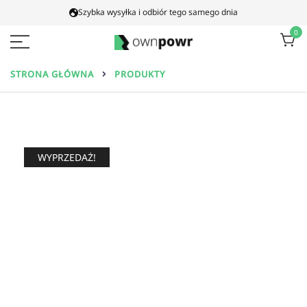
Proszę
Szybka wysyłka i odbiór tego samego dnia
przejść
0
do
treści
Ownpowr
STRONA GŁÓWNA
PRODUKTY
WYPRZEDAŻ!