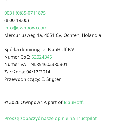
0031 (0)85-0711875
(8.00-18.00)
info@ownpowr.com
Mercuriusweg 1a, 4051 CV, Ochten, Holandia
Spółka dominująca: BlauHoff B.V.
Numer CoC:
62024345
Numer VAT: NL854602380B01
Założona: 04/12/2014
Przewodniczący: E. Stigter
© 2026 Ownpowr. A part of
BlauHoff
.
Proszę zobaczyć nasze opinie na Trustpilot