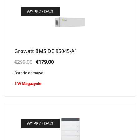
WYPRZEDAŻ!
Growatt BMS DC 95045-A1
Pierwotna
Aktualna
€
299,00
€
179,00
cena
cena:
Baterie domowe
wynosiła:
€179,00.
1 W Magazynie
€299,00.
WYPRZEDAŻ!