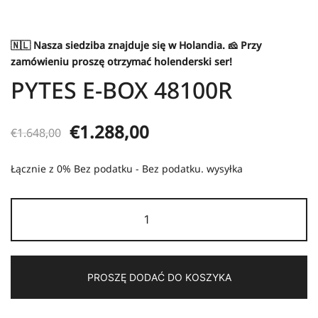
🇳🇱 Nasza siedziba znajduje się w
Holandia
. 🧀 Przy
zamówieniu proszę otrzymać holenderski ser!
PYTES E-BOX 48100R
Pierwotna
Aktualna
€
1.288,00
€
1.648,00
cena
cena:
Łącznie z 0% Bez podatku - Bez podatku.
wysyłka
wynosiła:
€1.288,00.
Ilość
€1.648,00.
PYTES
E-
BOX
PROSZĘ DODAĆ DO KOSZYKA
48100R