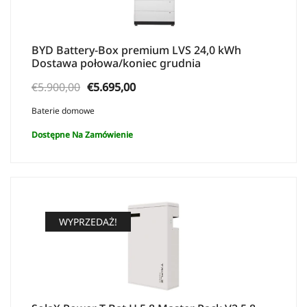
BYD Battery-Box premium LVS 24,0 kWh
Dostawa połowa/koniec grudnia
Pierwotna
Aktualna
€
5.900,00
€
5.695,00
cena
cena:
Baterie domowe
wynosiła:
€5.695,00.
Dostępne Na Zamówienie
€5.900,00.
WYPRZEDAŻ!