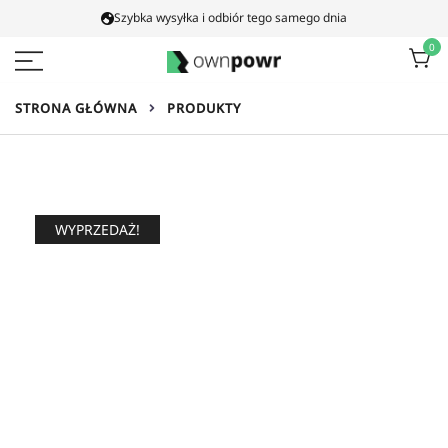
Proszę
Szybka wysyłka i odbiór tego samego dnia
przejść
0
do
treści
Ownpowr
STRONA GŁÓWNA
PRODUKTY
WYPRZEDAŻ!