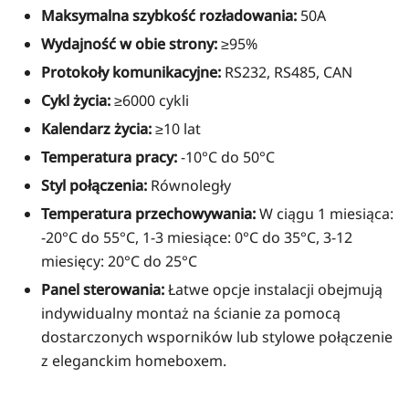
Maksymalna szybkość rozładowania:
50A
Wydajność w obie strony:
≥95%
Protokoły komunikacyjne:
RS232, RS485, CAN
Cykl życia:
≥6000 cykli
Kalendarz życia:
≥10 lat
Temperatura pracy:
-10°C do 50°C
Styl połączenia:
Równoległy
Temperatura przechowywania:
W ciągu 1 miesiąca:
-20°C do 55°C, 1-3 miesiące: 0°C do 35°C, 3-12
miesięcy: 20°C do 25°C
Panel sterowania:
Łatwe opcje instalacji obejmują
indywidualny montaż na ścianie za pomocą
dostarczonych wsporników lub stylowe połączenie
z eleganckim homeboxem.