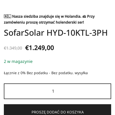
🇳🇱 Nasza siedziba znajduje się w
Holandia
. 🧀 Przy
zamówieniu proszę otrzymać holenderski ser!
SofarSolar HYD-10KTL-3PH
Pierwotna
Aktualna
€
1.249,00
€
1.349,00
cena
cena:
2 w magazynie
wynosiła:
€1.249,00.
Łącznie z 0% Bez podatku - Bez podatku.
wysyłka
€1.349,00.
Ilość
SofarSolar
HYD-
10KTL-
PROSZĘ DODAĆ DO KOSZYKA
3PH