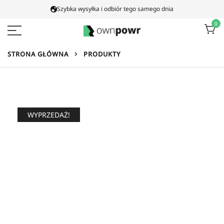
Proszę
Szybka wysyłka i odbiór tego samego dnia
przejść
0
do
treści
Ownpowr
STRONA GŁÓWNA
PRODUKTY
WYPRZEDAŻ!