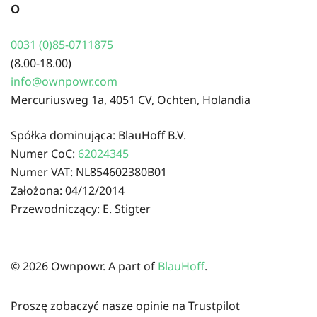
O
0031 (0)85-0711875
(8.00-18.00)
info@ownpowr.com
Mercuriusweg 1a, 4051 CV, Ochten, Holandia
Spółka dominująca: BlauHoff B.V.
Numer CoC:
62024345
Numer VAT: NL854602380B01
Założona: 04/12/2014
Przewodniczący: E. Stigter
© 2026 Ownpowr. A part of
BlauHoff
.
Proszę zobaczyć nasze opinie na Trustpilot