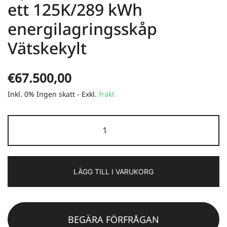
ett 125K/289 kWh
energilagringsskåp
Vätskekylt
€
67.500,00
Inkl. 0% Ingen skatt - Exkl.
frakt
New!
Blauhoff
Maxus
All
LÄGG TILL I VARUKORG
in
One
125K/289
kWh
BEGÄRA FÖRFRÅGAN