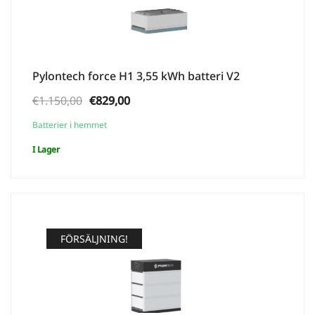
Pylontech force H1 3,55 kWh batteri V2
Ursprungligt
Aktuellt
€
1.150,00
€
829,00
pris
pris
Batterier i hemmet
var:
är:
I Lager
€1.150,00.
€829,00.
FÖRSÄLJNING!