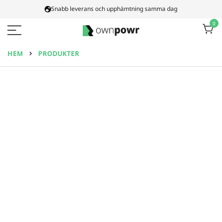
Hoppa
Snabb leverans och upphämtning samma dag
till
0
innehåll
Ownpowr
HEM
PRODUKTER