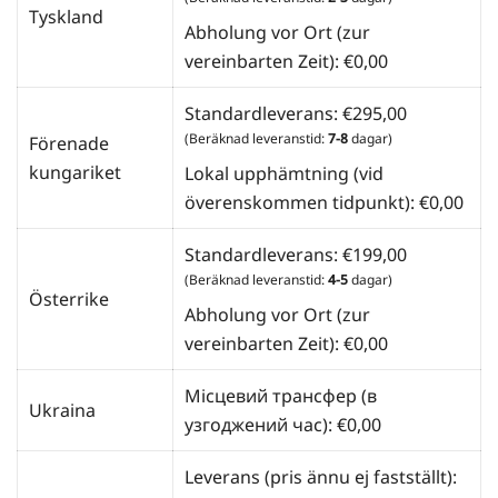
Tyskland
Abholung vor Ort (zur
vereinbarten Zeit):
€
0,00
Standardleverans:
€
295,00
(Beräknad leveranstid:
7-8
dagar)
Förenade
kungariket
Lokal upphämtning (vid
överenskommen tidpunkt):
€
0,00
Standardleverans:
€
199,00
(Beräknad leveranstid:
4-5
dagar)
Österrike
Abholung vor Ort (zur
vereinbarten Zeit):
€
0,00
Місцевий трансфер (в
Ukraina
узгоджений час):
€
0,00
Leverans (pris ännu ej fastställt):