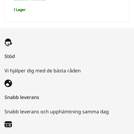
var:
är:
I Lager
€7.035,00.
€5.850,00.
Stöd
Vi hjälper dig med de bästa råden
Snabb leverans
Snabb leverans och upphämtning samma dag