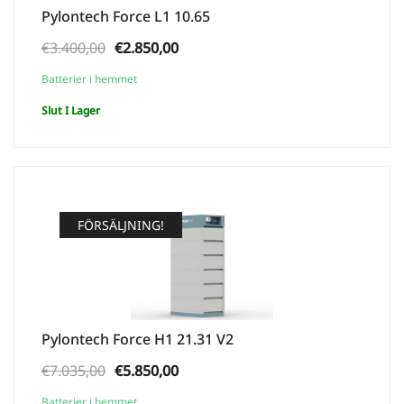
Pylontech Force L1 10.65
Ursprungligt
Aktuellt
€
3.400,00
€
2.850,00
pris
pris
Batterier i hemmet
var:
är:
Slut I Lager
€3.400,00.
€2.850,00.
FÖRSÄLJNING!
Pylontech Force H1 21.31 V2
Ursprungligt
Aktuellt
€
7.035,00
€
5.850,00
pris
pris
Batterier i hemmet