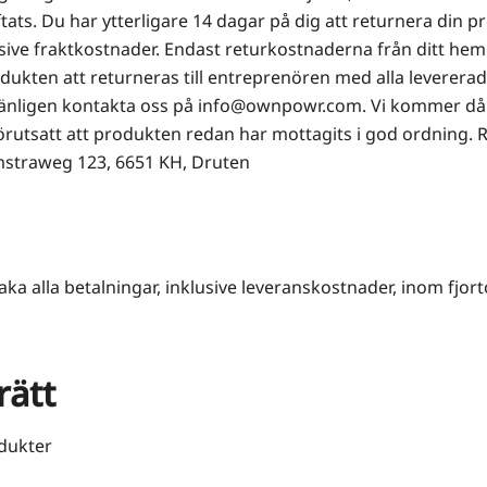
ftats. Du har ytterligare 14 dagar på dig att returnera din
usive fraktkostnader. Endast returkostnaderna från ditt hem 
ten att returneras till entreprenören med alla levererade 
 vänligen kontakta oss på info@ownpowr.com. Vi kommer då
örutsatt att produkten redan har mottagits i god ordning. 
mstraweg 123, 6651 KH, Druten
baka alla betalningar, inklusive leveranskostnader, inom fjor
rätt
dukter