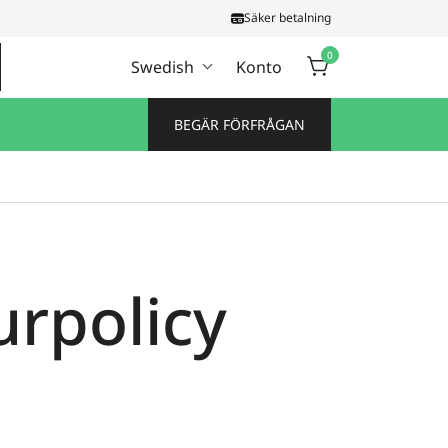
Säker betalning
0
Swedish
Konto
BEGÄR FÖRFRÅGAN
urpolicy