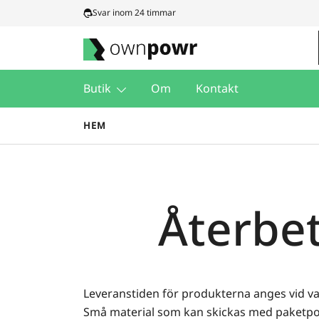
Hoppa
Svar inom 24 timmar
till
innehåll
Ownpowr
Butik
Om
Kontakt
HEM
Återbet
Leveranstiden för produkterna anges vid va
Små material som kan skickas med paketpost 