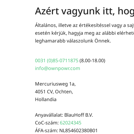
Azért vagyunk itt, ho
Általános, illetve az értékesítéssel vagy a s
esetén kérjük, hagyja meg az alábbi elérhet
leghamarabb válaszolunk Önnek.
0031 (0)85-0711875
(8.00-18.00)
info@ownpowr.com
Mercuriusweg 1a,
4051 CV, Ochten,
Hollandia
Anyavállalat: BlauHoff B.V.
CoC-szám:
62024345
ÁFA-szám: NL854602380B01