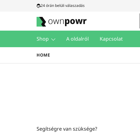
Ugrás
24 órán belüli válaszadás
a
tartalomra
Ownpowr
Shop
A oldalról
Kapcsolat
HOME
Segítségre van szüksége?