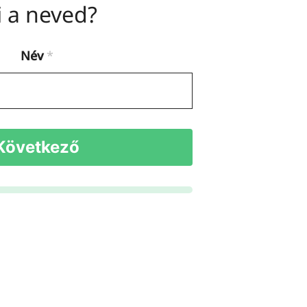
 a neved?
Név
*
Következő