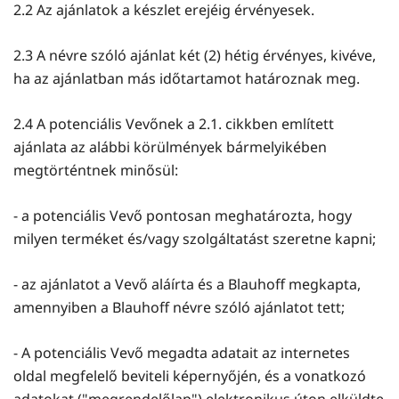
2.2 Az ajánlatok a készlet erejéig érvényesek.
2.3 A névre szóló ajánlat két (2) hétig érvényes, kivéve,
ha az ajánlatban más időtartamot határoznak meg.
2.4 A potenciális Vevőnek a 2.1. cikkben említett
ajánlata az alábbi körülmények bármelyikében
megtörténtnek minősül:
- a potenciális Vevő pontosan meghatározta, hogy
milyen terméket és/vagy szolgáltatást szeretne kapni;
- az ajánlatot a Vevő aláírta és a Blauhoff megkapta,
amennyiben a Blauhoff névre szóló ajánlatot tett;
- A potenciális Vevő megadta adatait az internetes
oldal megfelelő beviteli képernyőjén, és a vonatkozó
adatokat ("megrendelőlap") elektronikus úton elküldte