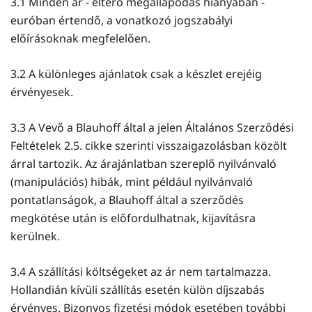
3.1 Minden ár - eltérő megállapodás hiányában -
euróban értendő, a vonatkozó jogszabályi
előírásoknak megfelelően.
3.2 A különleges ajánlatok csak a készlet erejéig
érvényesek.
3.3 A Vevő a Blauhoff által a jelen Általános Szerződési
Feltételek 2.5. cikke szerinti visszaigazolásban közölt
árral tartozik. Az árajánlatban szereplő nyilvánvaló
(manipulációs) hibák, mint például nyilvánvaló
pontatlanságok, a Blauhoff által a szerződés
megkötése után is előfordulhatnak, kijavításra
kerülnek.
3.4 A szállítási költségeket az ár nem tartalmazza.
Hollandián kívüli szállítás esetén külön díjszabás
érvényes. Bizonyos fizetési módok esetében további