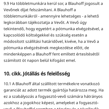
9.9 Ha többletmunkára kerül sor, a Blauhoff jogosult a
Vevőnek díjat felszámítani. A Blauhoff a
többletmunkákról - amennyire lehetséges - a lehető
legkorábban tájékoztatja a Vevőt. A Vevő úgy
tekintendő, hogy egyetért a pótmunka elvégzésével, a
kapcsolódó költségekkel és szükség esetén a
módosított szállítási határidővel, kivéve, ha a Vevő a
pótmunka elvégzésének megkezdése előtt, de
mindenképpen a Blauhoff fent említett értesítésétől
számított öt napon belül kifogást emel.
10. cikk. Jótállás és felelősség
10.1 A Blauhoff által szállított termékekre vonatkozó
garanciát az adott termék gyártója határozza meg. Ha
ez a szabályozás a fogyasztó-vevő számára hátrányos
azokhoz a jogokhoz képest, amelyeket a fogyasztó-
vevő a Blauhoffal szemben a törvény és a távollevők