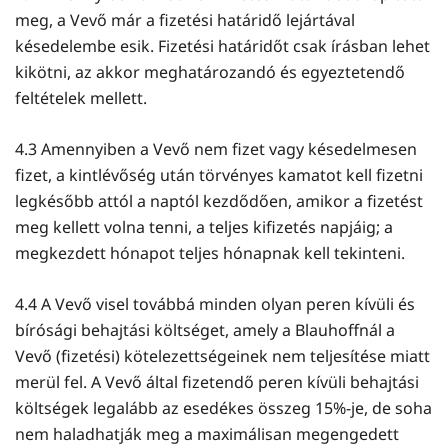
meg, a Vevő már a fizetési határidő lejártával
késedelembe esik. Fizetési határidőt csak írásban lehet
kikötni, az akkor meghatározandó és egyeztetendő
feltételek mellett.
4.3 Amennyiben a Vevő nem fizet vagy késedelmesen
fizet, a kintlévőség után törvényes kamatot kell fizetni
legkésőbb attól a naptól kezdődően, amikor a fizetést
meg kellett volna tenni, a teljes kifizetés napjáig; a
megkezdett hónapot teljes hónapnak kell tekinteni.
4.4 A Vevő visel továbbá minden olyan peren kívüli és
bírósági behajtási költséget, amely a Blauhoffnál a
Vevő (fizetési) kötelezettségeinek nem teljesítése miatt
merül fel. A Vevő által fizetendő peren kívüli behajtási
költségek legalább az esedékes összeg 15%-je, de soha
nem haladhatják meg a maximálisan megengedett