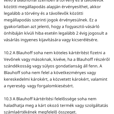
közötti megállapodás alapján érvényesíthet, akkor
legalább a törvény és a távollevők közötti
megállapodás szerinti jogok érvényesülnek. Ez a
gyakorlatban azt jelenti, hogy a fogyasztó-vásárló
önhibáján kívüli hiba esetén legalább 2 évig jogosult a
vásárlás ingyenes kijavítására vagy kicserélésére.
10.2 A Blauhoff soha nem köteles kártérítést fizetni a
Vevőnek vagy másoknak, kivéve, ha a Blauhoff részéről
szándékosság vagy súlyos gondatlanság áll fenn. A
Blauhoff soha nem felel a következményes vagy
kereskedelmi károkért, a közvetett károkért, valamint
a nyereség- vagy forgalomkiesésért.
10.3 A Blauhoff kártérítési felelőssége soha nem
haladhatja meg a kárt okozó termék vagy szolgáltatás
számlaértékének megfelelő összeget.